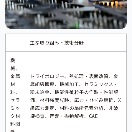
主な取り組み・技術分野
機
械、
金属
トライボロジー、熱処理・表面改質、金
材
属組織観察、機械加工、セラミックス・
料、
粉末冶金、機能性微粒子の作製・性能評
セラ
価、材料強度試験、応力・ひずみ解析、X
ミッ
線応力測定、材料の局所元素分析、非破
ク材
壊検査、音響・振動解析、CAE
料関
係