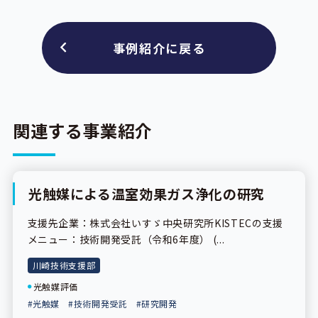
事例紹介に戻る
関連する事業紹介
光触媒による温室効果ガス浄化の研究
事業紹介
支援先企業：株式会社いすゞ中央研究所KISTECの支援
メニュー：技術開発受託（令和6年度） (...
川崎技術支援部
光触媒評価
#光触媒
#技術開発受託
#研究開発