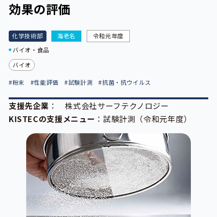
効果の評価
化学技術部
海老名
令和元年度
バイオ・食品
バイオ
#粉末
#性能評価
#試験計測
#抗菌・抗ウイルス
支援先企業
： 株式会社サーフテクノロジー
KISTECの支援メニュー
：試験計測（令和元年度）