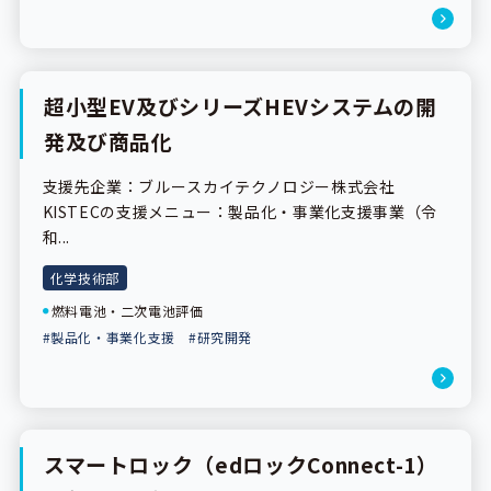
超小型EV及びシリーズHEVシステムの開
事業紹介
発及び商品化
支援先企業：ブルースカイテクノロジー株式会社
KISTECの支援メニュー：製品化・事業化支援事業（令
和...
化学技術部
燃料電池・二次電池評価
#製品化・事業化支援
#研究開発
スマートロック（edロックConnect-1）
事業紹介