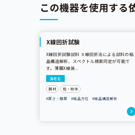
この機器を使用する
X線回折試験
依頼試験
X線回折試験試料 Ｘ線回折法による試料の結
晶構造解析、スペクトル検索同定が可能で
す。薄膜X線装...
海老名
膜材
粒・粉体
#厚さ・膜厚
#結晶方位
#結晶構造解析