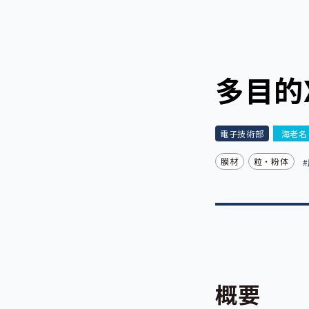
多目的
電子技術部
海老名
膜材
粒・粉体
概要