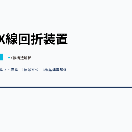
X線回折装置
X線構造解析
#厚さ・膜厚
#結晶方位
#結晶構造解析