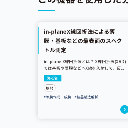
in-planeX線回折法による薄
分析事例
膜・基板などの最表面のスペク
トル測定
in-plane X線回折法とは？ X線回折法(XRD)
では基板や薄膜などへX線を入射して、反...
海老名
膜材
#薄膜作成・成膜
#結晶構造解析