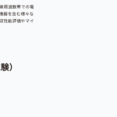
線周波数帯での電
機器を含む様々な
吸収性能評価やマイ
試験）