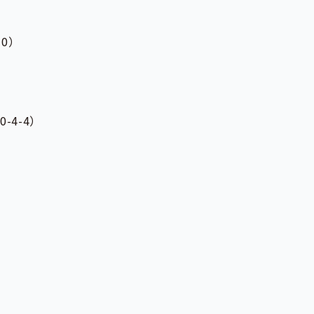
10）
4-4）