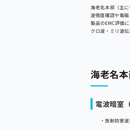
海老名本部（主に
波強度確認や電磁
製品のEMC評価
クロ波・ミリ波伝
海老名本
電波暗室（
・放射妨害波測定（V