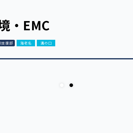
境・EMC
術支援部
海老名
溝の口
小型電波暗室（溝の口支所）