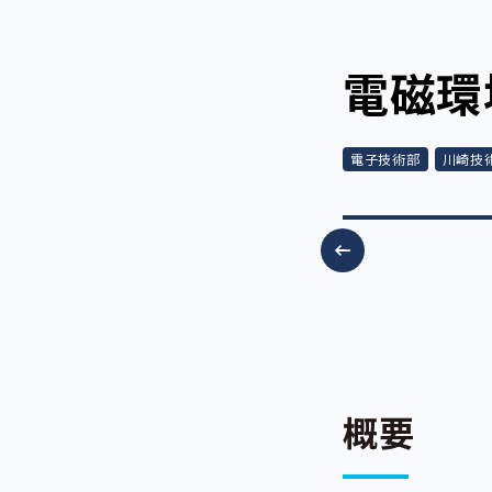
電磁環
電子技術部
川崎技
システム（海老名本部）
概要