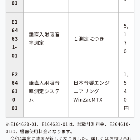
01
E1
5,
64
垂直入射吸音
1
63
１測定につき
率測定
7
1-
0
01
E2
1,
64
垂直入射吸音
日本音響エンジ
5
61
率測定システ
ニアリング
4
0-
ム
WinZacMTX
0
01
円
※E164628-01、E164631-01は、試験計測料金、E264610-
01は、機器使用料金となります。
令和4年度に装置が新しくなりました。詳しくはお問い合わ