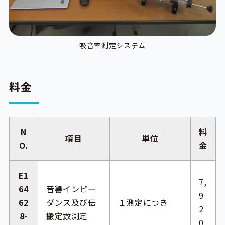
吸音率測定システム
料金
N
料
項目
単位
O.
金
E1
7,
64
音響インピー
9
62
ダンス及び伝
１測定につき
2
8-
搬定数測定
0