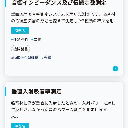
音響インピーダンス及び伝搬定数測定
依頼試験
垂直入射吸音率測定システムを用いた測定です。吸音材
の背後空気層の厚さを変えて測定した2種類の結果を用...
海老名
性能評価
音響
機械製品
#物理特性試験機
#音響
垂直入射吸音率測定
依頼試験
吸音材に音が垂直に入射したときの、入射パワーに対し
て反射されなかった音のパワーの割合を測定します。
入...
海老名