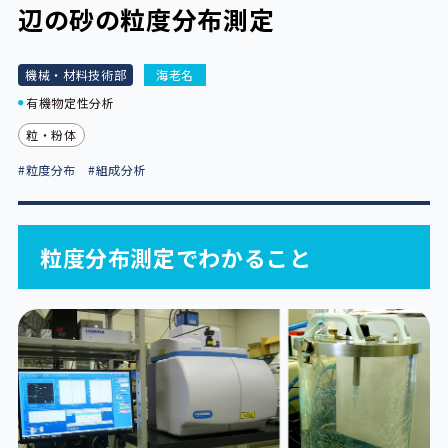
辺の砂の粒度分布測定
機械・材料技術部
海老名
有機物定性分析
粒・粉体
#粒度分布
#組成分析
粒度分布測定でわかること