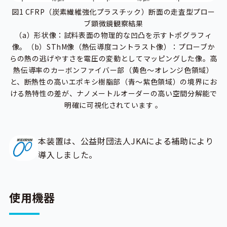
図1 CFRP（炭素繊維強化プラスチック）断面の走査型プロー
ブ顕微鏡観察結果
（a）形状像：試料表面の物理的な凹凸を示すトポグラフィ
像。（b）SThM像（熱伝導度コントラスト像）：プローブか
らの熱の逃げやすさを電圧の変動としてマッピングした像。高
熱伝導率のカーボンファイバー部（黄色〜オレンジ色領域）
と、断熱性の高いエポキシ樹脂部（青〜紫色領域）の境界にお
ける熱特性の差が、ナノメートルオーダーの高い空間分解能で
明確に可視化されています 。
本装置は、公益財団法人JKAによる補助により
導入しました。
使用機器