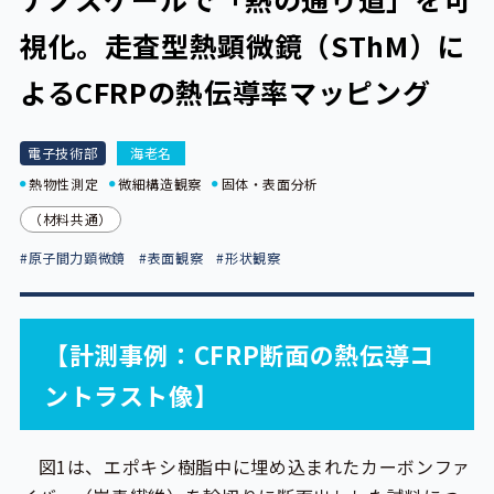
視化。走査型熱顕微鏡（SThM）に
よるCFRPの熱伝導率マッピング
電子技術部
海老名
熱物性測定
微細構造観察
固体・表面分析
（材料共通）
#原子間力顕微鏡
#表面観察
#形状観察
【計測事例：CFRP断面の熱伝導コ
ントラスト像】
図1は、エポキシ樹脂中に埋め込まれたカーボンファ