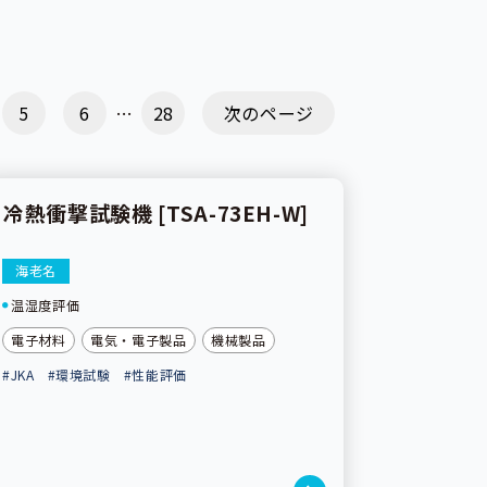
…
5
6
28
次のページ
冷熱衝撃試験機 [TSA-73EH-W]
海老名
温湿度評価
電子材料
電気・電子製品
機械製品
#JKA
#環境試験
#性能評価