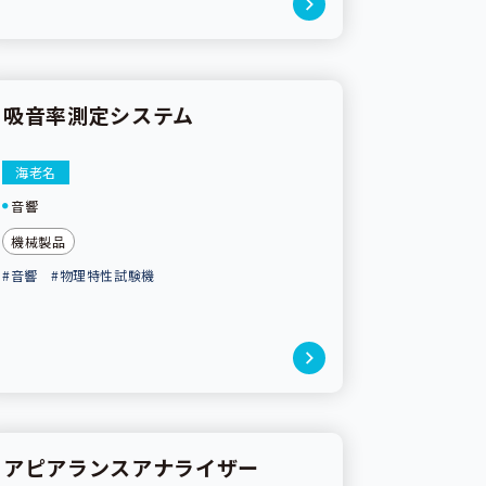
吸音率測定システム
機器利用可
海老名
音響
機械製品
#音響
#物理特性試験機
アピアランスアナライザー