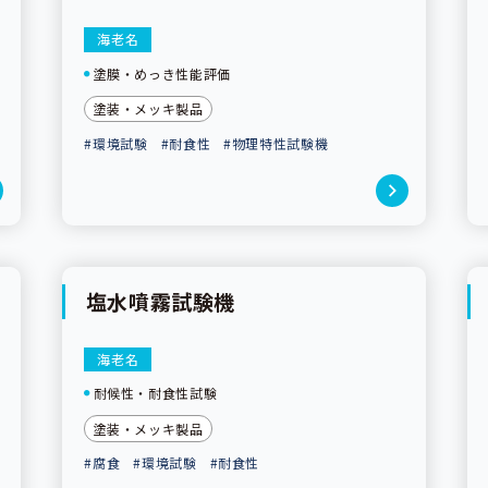
海老名
塗膜・めっき性能評価
塗装・メッキ製品
#環境試験
#耐食性
#物理特性試験機
塩水噴霧試験機
海老名
耐候性・耐食性試験
塗装・メッキ製品
#腐食
#環境試験
#耐食性