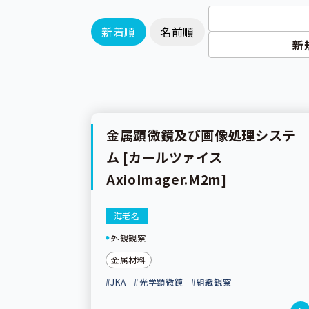
新着順
名前順
新
金属顕微鏡及び画像処理システ
ム [カールツァイス
AxioImager.M2m]
海老名
外観観察
金属材料
#JKA
#光学顕微鏡
#組織観察