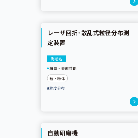
レーザ回折･散乱式粒径分布測
定装置
海老名
粉体・表面性能
粒・粉体
#粒度分布
自動研磨機
機器利用可