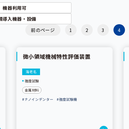
機器利用可
規導入機器・設備
前のページ
1
2
3
4
微小領域機械特性評価装置
海老名
強度試験
金属材料
#ナノインデンター
#強度試験機