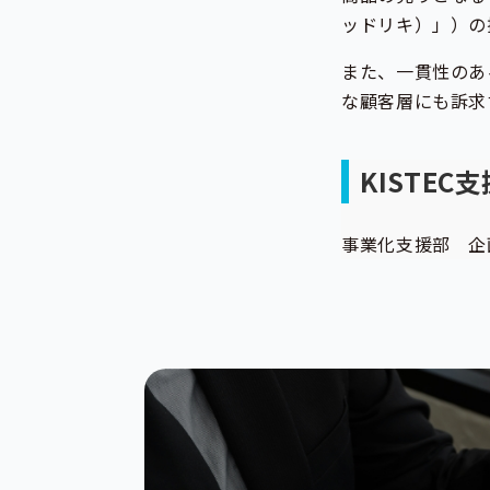
ッドリキ）」）の
また、一貫性のあ
な顧客層にも訴求
KISTE
事業化支援部 企