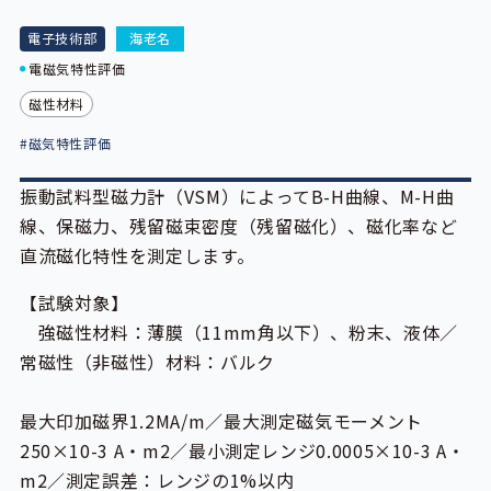
電子技術部
海老名
電磁気特性評価
磁性材料
#磁気特性評価
振動試料型磁力計（VSM）によってB-H曲線、M-H曲
線、保磁力、残留磁束密度（残留磁化）、磁化率など
直流磁化特性を測定します。
【試験対象】
強磁性材料：薄膜（11mm角以下）、粉末、液体／
常磁性（非磁性）材料：バルク
最大印加磁界1.2MA/m／最大測定磁気モーメント
250×10-3 A・m2／最小測定レンジ0.0005×10-3 A・
m2／測定誤差：レンジの1%以内