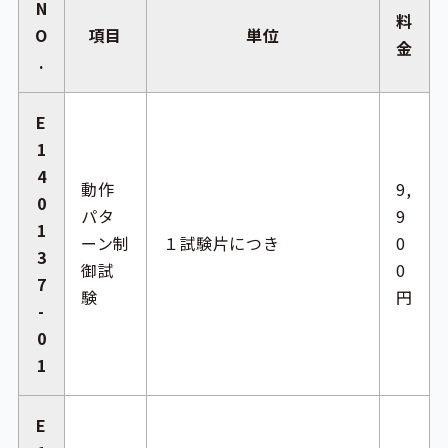
N
料
O
項目
単位
金
.
E
1
4
動作
9,
0
パタ
9
1
ーン制
１試験片につき
0
3
御試
0
7
験
円
-
0
1
E