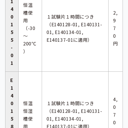
1
恒温
4
槽使
2,
0
１試験片１時間につき
用
9
1
（E140128-01, E140131-
（-30
7
5
01, E140134-01,
～
0
5
E140137-01に適用）
200℃
円
-
）
0
1
E
1
4
4,
0
恒温
１試験片１時間につき
0
1
恒湿
（E140128-01, E140131-
7
5
槽使
01, E140134-01,
0
8
用
E140137-01に適用）