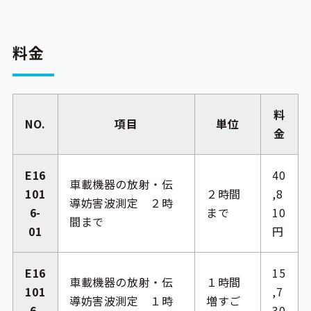
料金
料
NO.
項目
単位
金
E16
40
車載機器の放射・伝
101
２時間
,8
導妨害波測定 ２時
6-
まで
10
間まで
01
円
E16
15
車載機器の放射・伝
１時間
101
,7
導妨害波測定 １時
増すご
6-
30