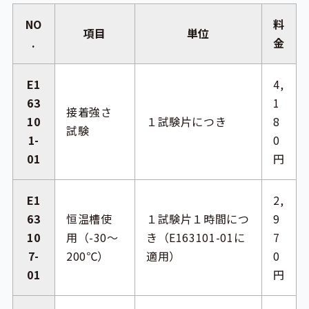
NO
料
項目
単位
.
金
E1
4,
63
1
接着強さ
10
１試験片につき
8
試験
1-
0
01
円
E1
2,
63
恒温槽使
１試験片１時間につ
9
10
用（-30～
き（E163101-01に
7
7-
200℃）
適用）
0
01
円