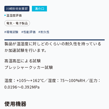
川崎技術支援部
溝の口
温湿度評価
電気・電子製品
#環境試験
#性能評価
#耐久性
製品が温湿度に対しどのくらいの耐久性を持っている
か加速試験を行います。
高温高圧による試験
プレッシャークッカー試験
温度：+105～+162℃／湿度：75～100%RH／圧力：
0.0196～0.392MPa
使用機器