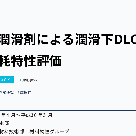
潤滑剤による潤滑下DLC
耗特性評価
海老名
摩擦摩耗
経常研究
#摩擦性
 年4 月～平成30 年3 月
本部
材料技術部 材料物性グループ