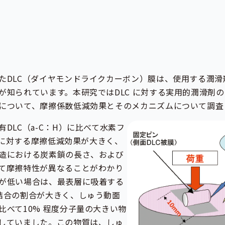
たDLC（ダイヤモンドライクカーボン）膜は、使用する潤滑
が知られています。本研究ではDLC に対する実用的潤滑剤
について、摩擦係数低減効果とそのメカニズムについて調査
DLC（a-C：H）に比べて水素フ
C）に対する摩擦低減効果が大きく、
造における炭素鎖の長さ、および
て摩擦特性が異なることがわかり
が低い場合は、最表層に吸着する
結合の割合が大きく、しゅう動面
比べて10% 程度分子量の大きい物
していました。この物質は、しゅ