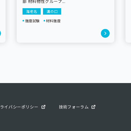
部 材料物性グループ...
海老名
溝の口
強度試験
材料強度
ライバシーポリシー
技術フォーラム