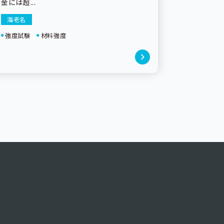
金には超...
海老名
強度試験
材料強度