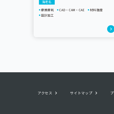
海老名
摩擦摩耗
CAD・CAM・CAE
材料強度
設計加工
アクセス
サイトマップ
プ