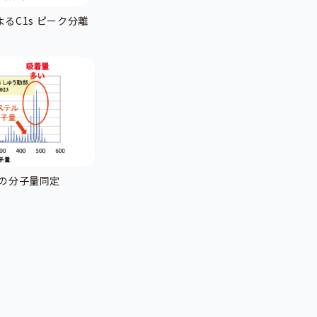
よるC1s ピーク分離
物の分子量同定