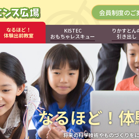
会員制度のご
なるほど！
KISTEC
りかすとん
体験出前教室
おもちゃレスキュー
引き出し
KISTEC
りかすとん
おもちゃレスキュー
引き出し
なるほど！体
将来の科学技術やものづくりを