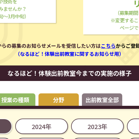
や技術を
みませんか？
（募集期間
旬～3月中旬）
※変更するこ
ページで
ECからの募集のお知らせメールを受信したい方は
こちら
からご登
（なるほど！体験出前教室に関するお知らせ用）
なるほど！体験出前教室
今までの実施の様子
授業の種類
分野
出前教室全部
2024年
2023年