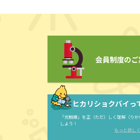
会員制度のご
ヒカリショクバイっ
「光触媒」を正（ただ）しく理解（りか
しよう！
もっと詳し