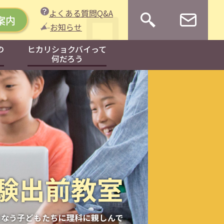
よくある質問Q&A
案内
お知らせ
の
ヒカリショクバイって
何だろう
の
ヒカリショクバイって
何だろう
験出前教室
になう子どもたちに理科に親しんで