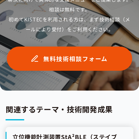
相談は無料です。
初めてKISTECを利⽤される⽅は、まず技術相談（メ
ールにより受付）をご利⽤ください。
無料技術相談フォーム
関連するテーマ・技術開発成果
立位機能計測装置StA²BLE（ステイブ
研究成果