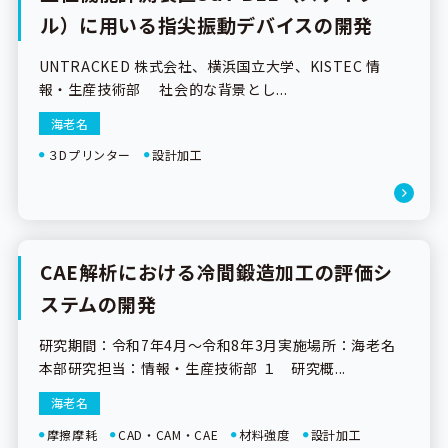
ル）に用いる指尖振動デバイスの開発
UNTRACKED 株式会社、横浜国立大学、KISTEC 情
報・生産技術部 社会的な背景とし...
海老名
３Dプリンター
設計加工
CAE解析における冷間鍛造加工の評価シ
研究成果
ステムの開発
研究期間：令和7年4月～令和8年3月実施場所：海老名
本部研究担当：情報・生産技術部 １ 研究概...
海老名
摩擦摩耗
CAD・CAM・CAE
材料強度
設計加工