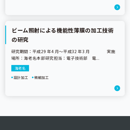
ビーム照射による機能性薄膜の加工技術
研究成果
の研究
研究期間：平成29 年4 月～平成32 年3 月 実施
場所：海老名本部研究担当：電子技術部 電...
海老名
設計加工
微細加工