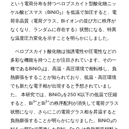
という電荷分布を持つペロブスカイト型酸化物ニッ
ケル酸ビスマス（BiNiO
）を低温で加圧すると、電
3
荷非晶質（電荷グラス。Biイオンの並び方に秩序が
なくなり、ランダムに存在する）状態になる、特異
な温度圧力変化を示すことを明らかにしました。
ペロブスカイト酸化物は強誘電性や圧電性などの
多彩な機能を持つことが注目されています。その一
種であるBiNiO
は、高温・高圧環境で相転移し、負
3
熱膨張をすることが知られており、低温・高圧環境
でも新たな電子相が出現すると予想されていまし
た。 本研究では、BiNiO
を250 K以下の低温で圧縮
3
3+
5+
すると、Bi
とBi
の秩序配列が消失して電荷グラス
状態になり、さらにこの電荷グラス相を昇温すると
負熱膨張することが明らかになりました。BiNiO
の
3