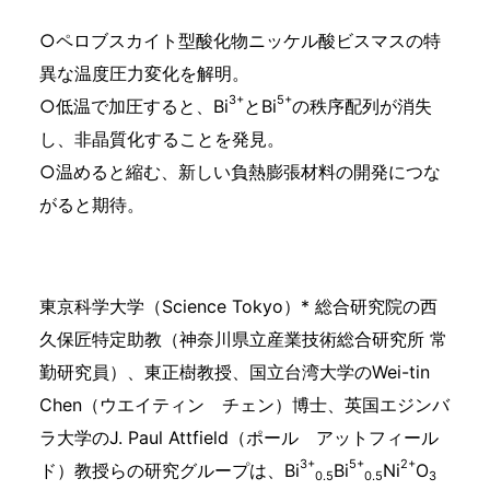
○ペロブスカイト型酸化物ニッケル酸ビスマスの特
異な温度圧力変化を解明。
3+
5+
○低温で加圧すると、Bi
とBi
の秩序配列が消失
し、非晶質化することを発見。
○温めると縮む、新しい負熱膨張材料の開発につな
がると期待。
東京科学大学（Science Tokyo）* 総合研究院の西
久保匠特定助教（神奈川県立産業技術総合研究所 常
勤研究員）、東正樹教授、国立台湾大学のWei-tin
Chen（ウエイティン チェン）博士、英国エジンバ
ラ大学のJ. Paul Attfield（ポール アットフィール
3+
5+
2+
ド）教授らの研究グループは、Bi
Bi
Ni
O
0.5
0.5
3