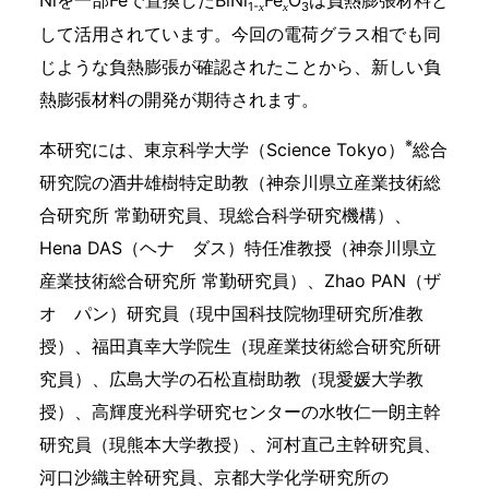
Niを一部Feで置換したBiNi
Fe
O
は負熱膨張材料と
1-
3
x
x
して活用されています。今回の電荷グラス相でも同
じような負熱膨張が確認されたことから、新しい負
熱膨張材料の開発が期待されます。
※
本研究には、東京科学大学（Science Tokyo）
総合
研究院の酒井雄樹特定助教（神奈川県立産業技術総
合研究所 常勤研究員、現総合科学研究機構）、
Hena DAS（ヘナ ダス）特任准教授（神奈川県立
産業技術総合研究所 常勤研究員）、Zhao PAN（ザ
オ パン）研究員（現中国科技院物理研究所准教
授）、福田真幸大学院生（現産業技術総合研究所研
究員）、広島大学の石松直樹助教（現愛媛大学教
授）、高輝度光科学研究センターの水牧仁一朗主幹
研究員（現熊本大学教授）、河村直己主幹研究員、
河口沙織主幹研究員、京都大学化学研究所の