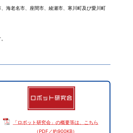
市、海老名市、座間市、綾瀬市、寒川町及び愛川町
す。
「ロボット研究会」の概要等は、こちら
（PDF／約900KB）