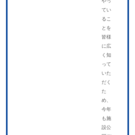
やっ
てい
るこ
とを
皆様
に広
く知
って
いた
だく
た
め、
今年
も施
設公