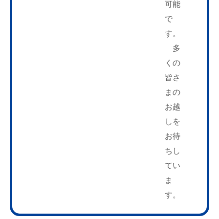
可能
で
す。
多
くの
皆さ
まの
お越
しを
お待
ちし
てい
ま
す。