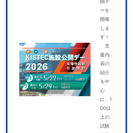
開デ
ーを
開催
しま
す！
支
援内
容の
紹介
を中
心
に、1
00以
上の
試験