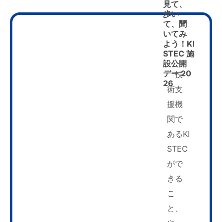
見て、
歩い
て、聞
いてみ
よう！KI
STEC 施
設公開
デー 20
技
26
術支
援機
関で
あるKI
STEC
がで
きる
こ
と、