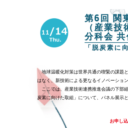
第6回 
（産業技
分科会 
「脱
地球温暖化対策は世界共通の喫緊の課題と
はなく、新技術による更なるイノベーショ
ここでは、産業技術連携推進会議の下部組
炭素に向けた取組」について、パネル展示
お申し込