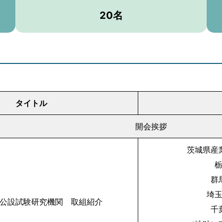
20名
タイトル
開会挨拶
茨城県産
群
埼
公設試験研究機関 取組紹介
千