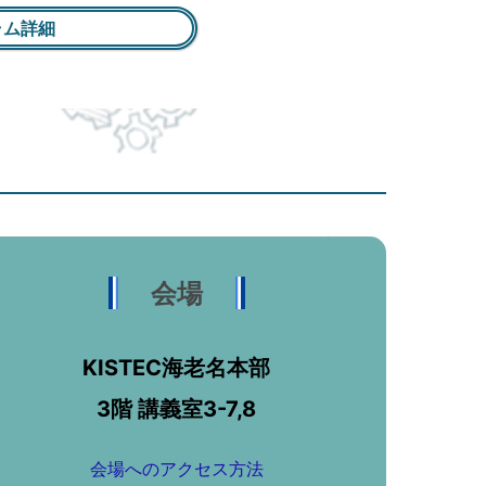
ラム詳細
会場
KISTEC海老名本部
3階 講義室3-7,8
会場へのアクセス方法