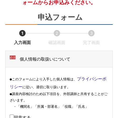
ォームからお申込みください。
申込フォーム
1
2
3
現
現
現
入力画面
確認画面
完了画面
在
在
在
表
表
表
必須
個人情報の取扱いについて
示
示
示
さ
さ
さ
プライバシーポ
●このフォームにより入手した個人情報は、
れ
れ
れ
リシー
に従い、適切に取り扱います。

て
て
て
●講座内容検討のため以下項目を、外部講師と共有することがご
い
い
い
ざいます。

る
る
る
　・「機関名」「所属・部署名」「役職」「氏名」
画
画
画
同意する