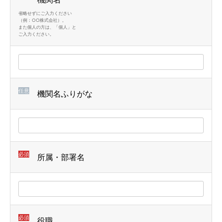
省略せずにご入力ください
（例：○○株式会社）。
また個人の方は、「個人」と
ご入力ください。
任意
機関名ふりがな
必須
所属・部署名
必須
役職