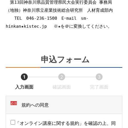
　第13回神奈川県品質管理県民大会実行委員会 事務局
（地独）神奈川県立産業技術総合研究所　人材育成部内
　　TEL　046-236-1500　Eｰmail　sm-
hinkan★kistec.jp 　※★を＠に変換してください。
申込フォーム
1
2
3
現
現
現
入力画面
確認画面
完了画面
在
在
在
表
表
表
必須
規約への同意
示
示
示
さ
さ
さ
「オンライン講座に関する規約」を確認の上、同