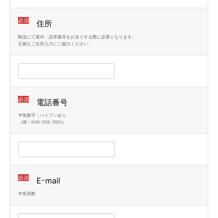
必須
住所
郵送にて案内・請求書等をお送りする際に必要となります。
正確なご住所入力にご協力ください。
必須
電話番号
半角数字・ハイフンあり
（例：046-236-1500）
必須
Eｰmail
半角英数