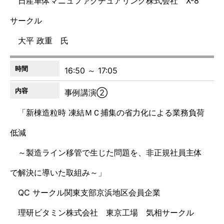
日産車体マニュファクチュアリング株式会社 X-8
サークル
大平 政重 氏
16:50 ～ 17:05
事例講演②
「新棟造粒時 凍結ＭＣ捕集の省力化による業務負荷
低減
～製造ライン移管で生じた問題を、非正規社員主体
で解決に導いた取組み～」
QC サークル関東支部京浜地区会員企業
理研ビタミン株式会社 東京工場 気相サークル