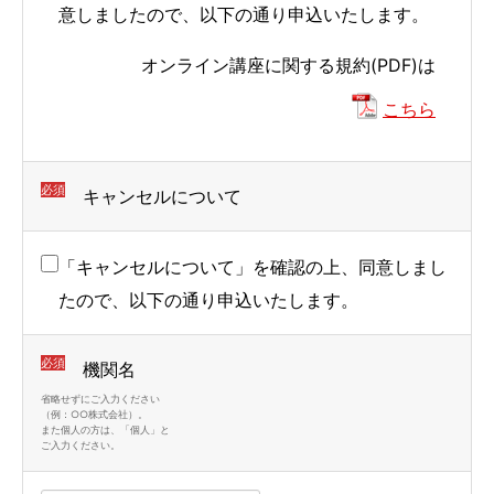
れ
れ
れ
意しましたので、以下の通り申込いたします。
て
て
て
オンライン講座に関する規約(PDF)は
い
い
い
る
る
る
こちら
画
画
画
面
面
面
必須
キャンセルについて
で
で
で
す。
す。
す。
「キャンセルについて」を確認の上、同意しまし
たので、以下の通り申込いたします。
必須
機関名
省略せずにご入力ください
（例：○○株式会社）。
また個人の方は、「個人」と
ご入力ください。