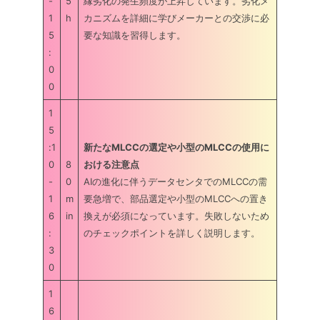
-
5
縁劣化の発生頻度が上昇しています。劣化メ
1
h
カニズムを詳細に学びメーカーとの交渉に必
5
要な知識を習得します。
:
0
0
1
5
:1
新たなMLCCの選定や小型のMLCCの使用に
0
8
おける注意点
-
0
AIの進化に伴うデータセンタでのMLCCの需
1
m
要急増で、部品選定や小型のMLCCへの置き
6
in
換えが必須になっています。失敗しないため
:
のチェックポイントを詳しく説明します。
3
0
1
6