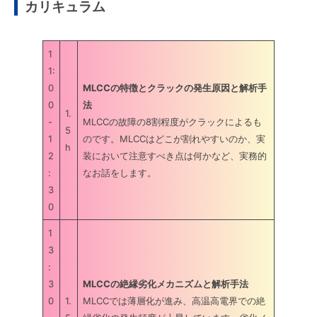
カリキュラム
1
1:
0
MLCCの特徴とクラックの発生原因と解析手
0
法
1.
-
MLCCの故障の8割程度がクラックによるも
5
1
のです。MLCCはどこが割れやすいのか、実
h
2
装において注意すべき点は何かなど、実務的
:
なお話をします。
3
0
1
3
:
3
MLCCの絶縁劣化メカニズムと解析手法
0
1.
MLCCでは薄層化が進み、高温高電界での絶