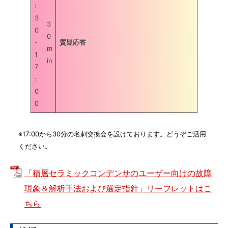
:
3
3
0
0
-
質疑応答
m
1
in
7
:
0
0
※17:00から30分の名刺交換会を設けております。どうぞご活用
ください。
「積層セラミックコンデンサのユーザー向けの故障
現象＆解析手法および選定指針」リーフレットはこ
ちら