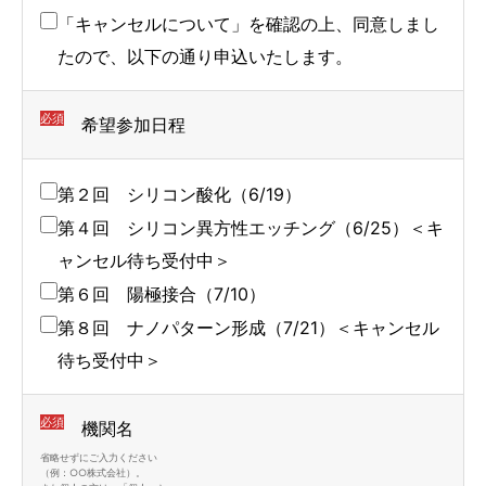
さ
さ
さ
「キャンセルについて」を確認の上、同意しまし
れ
れ
れ
たので、以下の通り申込いたします。
て
て
て
い
い
い
必須
希望参加日程
る
る
る
画
画
画
第２回 シリコン酸化（6/19）
面
面
面
第４回 シリコン異方性エッチング（6/25）＜キ
で
で
で
ャンセル待ち受付中＞
す。
す。
す。
第６回 陽極接合（7/10）
第８回 ナノパターン形成（7/21）＜キャンセル
待ち受付中＞
必須
機関名
省略せずにご入力ください
（例：○○株式会社）。