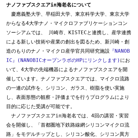
ナノファブスクエアin海老名について
　慶應義塾大学、早稲田大学、東京科学大学、東京大学
からなる4大学ナノ・マイクロファブリケーションコン
ソーシアムでは、 川崎市、KISTECと連携し、産学連携
による新しい技術や産業の創出を図るため、新川崎・創
造のもりのナノ・マイクロ産学官共同研究施設
『NANOB
IC』(NANOBICオープンラボのHPにリンクします)
にお
いて、4大学の先端機器によるナノファブスクエアを開
催しています。ナノファブスクエアでは、マイクロ流路
の一連の試作を、シリコン、ガラス、樹脂を使い実施
し、表面形態の観察・評価までを行うプログラムにより
目的に応じた受講が可能です。
　ナノファブスクエアin海老名では、4回の講習・実習
会を開催し、「首都圏地下鉄路線網シリコンマイクロ流
路」をモデルチップとし、シリコン酸化、シリコン異方