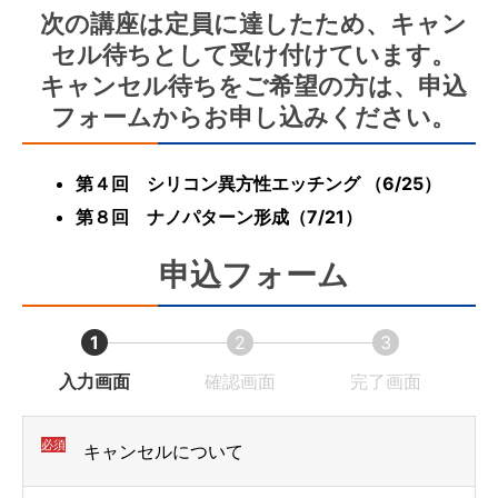
次の講座は定員に達したため、キャン
セル待ちとして受け付けています。
キャンセル待ちをご希望の方は、申込
フォームからお申し込みください。
第４回 シリコン異方性エッチング
（
6/25）
第８回 ナノパターン形成（7/21）
申込フォーム
1
2
3
現
現
現
入力画面
確認画面
完了画面
在
在
在
表
表
表
必須
キャンセルについて
示
示
示