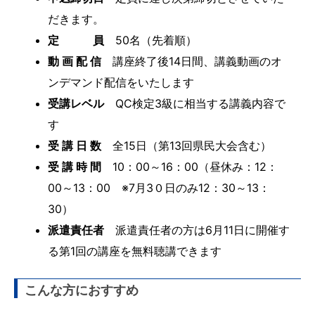
だきます。
定 員
50名（先着順）
動 画 配 信
講座終了後14日間、講義動画のオ
ンデマンド配信をいたします
受講レベル
QC検定3級に相当する講義内容で
す
受 講 日 数
全15日（第13回県民大会含む）
受 講 時 間
10：00～16：00（昼休み：12：
00～13：00 ※7月3０日のみ12：30～13：
30）
派遣責任者
派遣責任者の方は6月11日に開催す
る第1回の講座を無料聴講できます
こんな方におすすめ