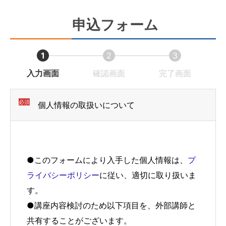
申込フォーム
1
2
3
現
現
現
入力画面
確認画面
完了画面
在
在
在
表
表
表
必須
個人情報の取扱いについて
示
示
示
さ
さ
さ
れ
れ
れ
●このフォームにより入手した個人情報は、
プ
て
て
て
ライバシーポリシー
に従い、適切に取り扱いま
い
い
い
す。
る
る
る
●講座内容検討のため以下項目を、外部講師と
画
画
画
共有することがございます。
面
面
面