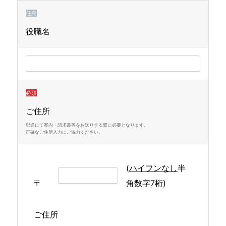
任意
役職名
必須
ご住所
郵送にて案内・請求書等をお送りする際に必要となります。
正確なご住所入力にご協力ください。
(
ハイフンなし
半
〒
角数字7桁)
ご住所