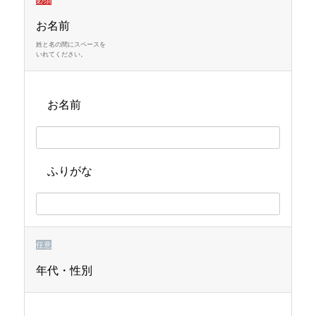
表
表
表
示
示
示
お名前
さ
さ
さ
姓と名の間にスペースを
いれてください。
れ
れ
れ
て
て
て
お名前
い
い
い
る
る
る
画
画
画
面
面
面
ふりがな
で
で
で
す。
す。
す。
任意
年代・性別