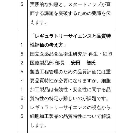
5
実践的な知恵と、スタートアップが直
面する課題を突破するための要諦を伝
えます。​
「レギュラトリーサイエンスと品質特
1
性評価の考え方」
5:
国立医薬品食品衛生研究所 再生・細胞
2
医療製品部 部長​
安田 智
氏
5
製造工程管理のための品質評価には重
~
要品質特性が必要になりますが、細胞
1
加工製品は有効性・安全性に関する品
6:
質特性の特定が難しいのが課題です。
2
レギュラトリーサイエンスの視点から
5
細胞加工製品の品質特性について解説
します。​