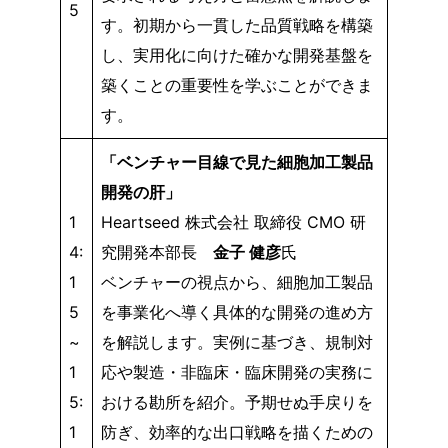
5
す。初期から一貫した品質戦略を構築
し、実用化に向けた確かな開発基盤を
築くことの重要性を学ぶことができま
す。​
「ベンチャー目線で見た細胞加工製品
開発の肝」
1
Heartseed 株式会社 取締役 CMO 研
4:
究開発本部長​
金子 健彦
氏
1
ベンチャーの視点から、細胞加工製品
5
を事業化へ導く具体的な開発の進め方
~
を解説します。実例に基づき、規制対
1
応や製造・非臨床・臨床開発の実務に
5:
おける勘所を紹介。予期せぬ手戻りを
1
防ぎ、効率的な出口戦略を描くための