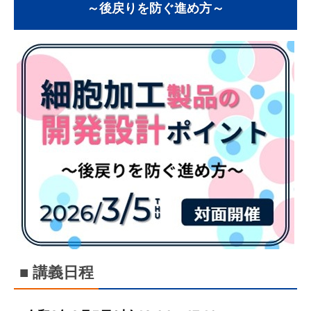
～後戻りを防ぐ進め方～
■ 講義日程