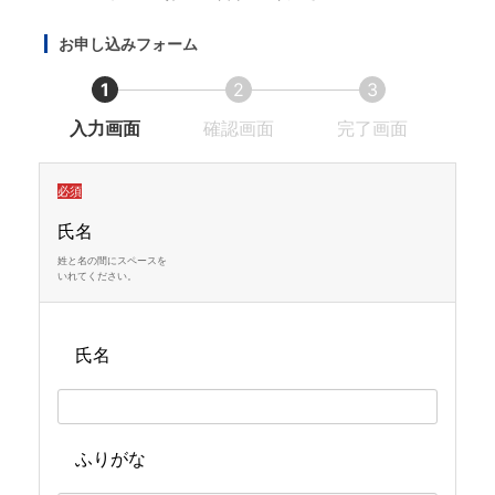
お申し込みフォーム
1
2
3
現
現
現
入力画面
確認画面
完了画面
在
在
在
表
表
表
必須
示
示
示
氏名
さ
さ
さ
姓と名の間にスペースを
いれてください。
れ
れ
れ
て
て
て
氏名
い
い
い
る
る
る
画
画
画
面
面
面
ふりがな
で
で
で