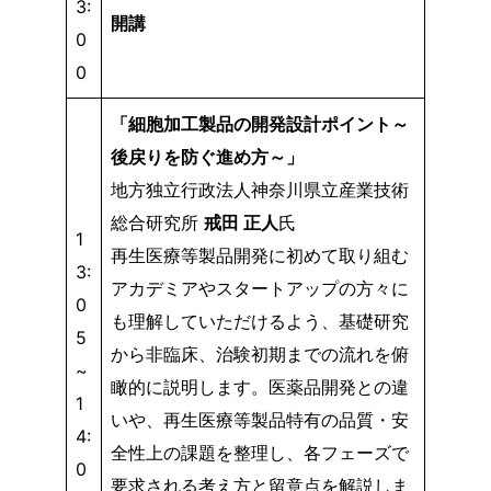
3:
開講
0
0
「細胞加工製品の開発設計ポイント～
後戻りを防ぐ進め方～」
地方独立行政法人神奈川県立産業技術
総合研究所​
戒田 正人
氏
1
再生医療等製品開発に初めて取り組む
3:
アカデミアやスタートアップの方々に
0
も理解していただけるよう、基礎研究
5
から非臨床、治験初期までの流れを俯
~
瞰的に説明します。医薬品開発との違
1
いや、再生医療等製品特有の品質・安
4:
全性上の課題を整理し、各フェーズで
0
要求される考え方と留意点を解説しま