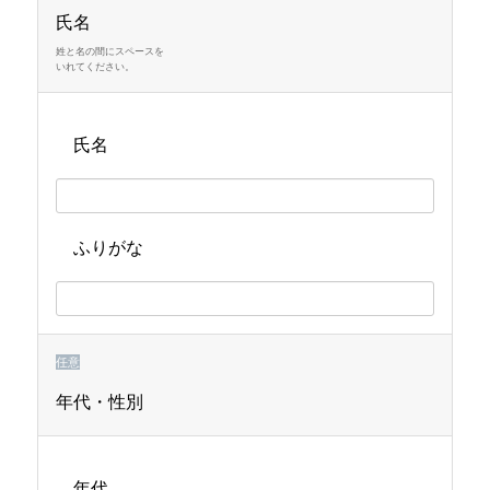
示
示
示
氏名
さ
さ
さ
姓と名の間にスペースを
いれてください。
れ
れ
れ
て
て
て
氏名
い
い
い
る
る
る
画
画
画
面
面
面
ふりがな
で
で
で
す。
す。
す。
任意
年代・性別
年代