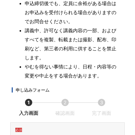
申込締切後でも、定員に余裕がある場合は
お申込みを受付けられる場合がありますの
でお問合せください。
講義中、許可なく講義内容の一部、および
すべてを複製、転載または撮影、配布、印
刷など、第三者の利用に供することを禁止
します。
やむを得ない事情により、日程・内容等の
変更や中止をする場合があります。
申し込みフォーム
1
2
3
現
現
現
入力画面
確認画面
完了画面
在
在
在
表
表
表
必須