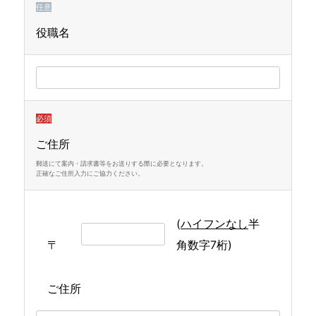
任意
役職名
必須
ご住所
郵送にて案内・請求書等をお送りする際に必要となります。
正確なご住所入力にご協力ください。
(
ハイフンなし
半
〒
角数字7桁)
ご住所