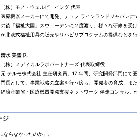
（株）モノ・ウェルビーイング 代表
医療機器メーカーにて開発、テュフ ラインランドジャパンにて
の後「福祉大国」スウェーデンに２度渡り、様々な研修を受
か北欧式福祉用具の販売やリハビリプログラムの提供などを
清水 美雪
氏
（株）メディカルラボパートナーズ 代表取締役
元 テルモ株式会社 主任研究員。17 年間、研究開発部門に
門長として、事業戦略の立案を行う傍ら、開発者の育成、ま
経済産業省・医療機器開発支援ネットワーク 伴走コンサル、
ージ
にならなかったのか」。